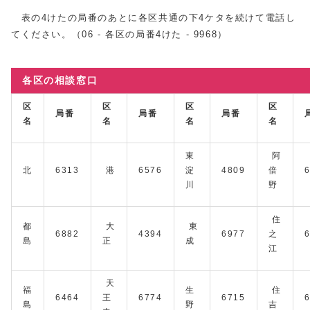
表の4けたの局番のあとに各区共通の下4ケタを続けて電話し
てください。（06 - 各区の局番4けた - 9968）
各区の相談窓口
区
区
区
区
局番
局番
局番
名
名
名
名
東
阿
北
6313
港
6576
淀
4809
倍
川
野
住
都
⼤
東
6882
4394
6977
之
島
正
成
江
天
福
⽣
住
6464
王
6774
6715
島
野
吉