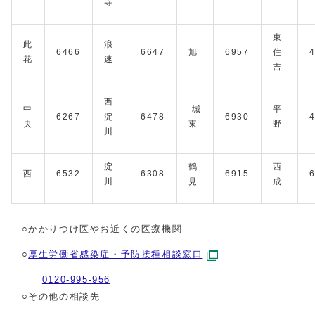
寺
東
此
浪
6466
6647
旭
6957
住
花
速
吉
⻄
中
城
平
6267
淀
6478
6930
央
東
野
川
淀
鶴
⻄
⻄
6532
6308
6915
川
⾒
成
○かかりつけ医やお近くの医療機関
○
厚生労働省感染症・予防接種相談窓口
0120-995-956
○
その他の相談先