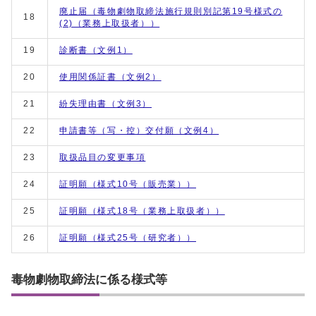
廃止届（毒物劇物取締法施行規則別記第19号様式の
18
(2)（業務上取扱者））
19
診断書（文例1）
20
使用関係証書（文例2）
21
紛失理由書（文例3）
22
申請書等（写・控）交付願（文例4）
23
取扱品目の変更事項
24
証明願（様式10号（販売業））
25
証明願（様式18号（業務上取扱者））
26
証明願（様式25号（研究者））
毒物劇物取締法に係る様式等