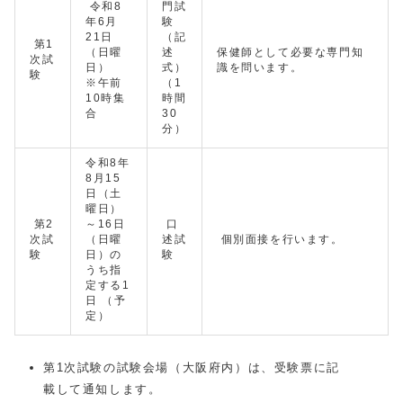
令和8
門試
年6月
験
21日
（記
第1
（日曜
述
保健師として必要な専門知
次試
日）
式）
識を問います。
験
※午前
（1
10時集
時間
合
30
分）
令和8年
8月15
日（土
曜日）
第2
～16日
口
次試
（日曜
述試
個別面接を行います。
験
日）の
験
うち指
定する1
日 （予
定）
第1次試験の試験会場（大阪府内）は、受験票に記
載して通知します。