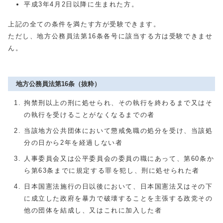
平成3年4月2日以降に生まれた方。
上記の全ての条件を満たす方が受験できます。
ただし、地方公務員法第16条各号に該当する方は受験できませ
ん。
地方公務員法第16条（抜粋）
拘禁刑以上の刑に処せられ、その執行を終わるまで又はそ
の執行を受けることがなくなるまでの者
当該地方公共団体において懲戒免職の処分を受け、当該処
分の日から2年を経過しない者
人事委員会又は公平委員会の委員の職にあって、第60条か
ら第63条までに規定する罪を犯し、刑に処せられた者
日本国憲法施行の日以後において、日本国憲法又はその下
に成立した政府を暴力で破壊することを主張する政党その
他の団体を結成し、又はこれに加入した者