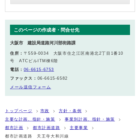
このページの作成者・問合せ先
大阪市 建設局道路河川部街路課
住所：
〒559-0034 大阪市住之江区南港北2丁目1番10
号 ATCビルITM棟6階
電話：
06-6615-6753
ファックス：
06-6615-6582
メール送信フォーム
トップページ
市政
方針・条例
主要な計画、指針・施策
事業別計画、指針・施策
都市計画
都市計画道路
主要事業
都市計画道路 天王寺大和川線