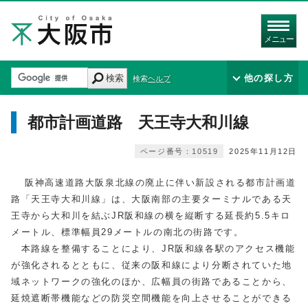
メニュー
検索
他の探し方
検索ヘルプ
都市計画道路 天王寺大和川線
ページ番号：10519
2025年11月12日
阪神高速道路大阪泉北線の廃止に伴い新設される都市計画道
路「天王寺大和川線」は、大阪南部の主要ターミナルである天
王寺から大和川を結ぶJR阪和線の横を縦断する延長約5.5キロ
メートル、標準幅員29メートルの南北の街路です。
本路線を整備することにより、JR阪和線各駅のアクセス機能
が強化されるとともに、従来の阪和線により分断されていた地
域ネットワークの強化のほか、広幅員の街路であることから、
延焼遮断帯機能などの防災空間機能を向上させることができる