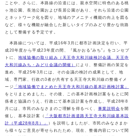
ことや、さらに、本路線の沿道には、親水空間に特色のある桃
ヶ池公園、長池公園および長居公園があり、それら沿道の公園
とネットワーク化を図り、地域のアメニティ機能の向上を図る
など、様々な機能が融合した新しいタイプのみどり豊かな街路
として整備する予定です。
本路線については、平成16年3月に都市計画決定を行い、平
成20年度から平成23年度の間、『風かおる“みち”』をコンセプ
トに、
地域協働の取り組み（天王寺大和川線検討会議、天王寺
大和川線みち・みどり会議の開催）
により、整備計画の策定を
進め、平成25年3月には、その会議の検討の成果として、地
域、専門家、行政の3者が共有する天王寺大和川線の整備イメ
ージ
「地域協働でまとめた天王寺大和川線の基本計画検討案」
をとりまとめました。その後、この基本計画検討案をもとに関
係者と協議のうえ、行政にて基本設計案を作成し、平成28年8
月には、市民のみなさまのご理解を得るべく、
事業説明会
を開
催し、基本設計案（
「大阪都市計画道路天王寺大和川線基本設
計（平成28年8月）」
）を説明しましたが、市民のみなさまか
ら様々なご意見が寄せられたため、現在、整備内容について関