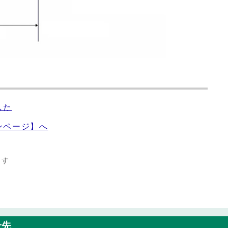
した
ンページ】へ
ます
せ先