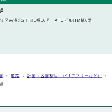
課
之江区南港北2丁目1番10号 ATCビルITM棟6階
画
道路
計画（区画整理、バリアフリーなど）
道