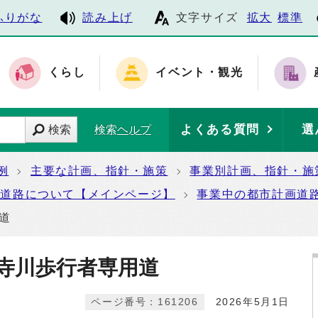
ふりがな
読み上げ
文字サイズ
拡大
標準
くらし
イベント・観光
よくある質問
選
検索
検索ヘルプ
例
主要な計画、指針・施策
事業別計画、指針・施
画道路について【メインページ】
事業中の都市計画道
道
蓮寺川歩行者専用道
ページ番号：161206
2026年5月1日