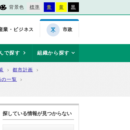
背景色
標準
青
黄
黒
産業・ビジネス
市政
んで探す
組織から探す
策
都市計画
路の一覧
探している情報が見つからない