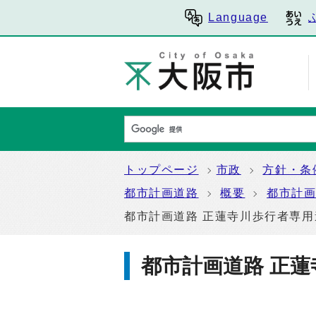
Language
トップページ
市政
方針・条
都市計画道路
概要
都市計
都市計画道路 正蓮寺川歩行者専用
都市計画道路 正