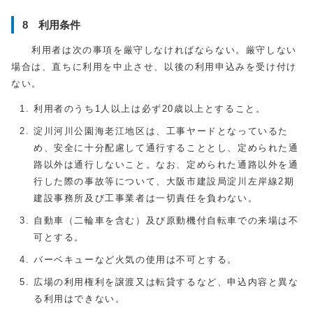
8 利用条件
利用者は次の事項を厳守しなければならない。厳守しない
場合は、直ちに利用を中止させ、以後の利用申込みを受け付け
ない。
利用者のうち1人以上は必ず20歳以上とすること。
淀川河川公園海老江地区は、工事ヤードとなっているた
め、安全に十分配慮して通行することとし、定められた通
路以外は通行しないこと。なお、定められた通路以外を通
行した際の事故等について、大阪市建設局淀川左岸線2期
建設事務所及び工事業者は一切責任を負わない。
自動車（二輪車を含む）及び原動機付自転車での来場は不
可とする。
バーベキューなど火気の使用は不可とする。
広場の利用権利を譲渡又は転貸するなど、申込内容と異な
る利用はできない。