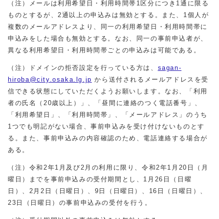
（注）メールは利用希望日・利用時間帯1区分につき1通に限る
ものとするが、2通以上の申込みは無効とする。また、1個人が
複数のメールアドレスより、同一の利用希望日・利用時間帯に
申込みをした場合も無効とする。なお、同一の事前申込者が、
異なる利用希望日・利用時間帯ごとの申込みは可能である。
（注）ドメインの拒否設定を行っている方は、
sagan-
hiroba@city.osaka.lg.jp
から送付されるメールアドレスを受
信できる状態にしていただくようお願いします。なお、「利用
者の氏名（20歳以上）」、「昼間に連絡のつく電話番号」、
「利用希望日」、「利用時間帯」、「メールアドレス」のうち
1つでも明記がない場合、事前申込みを受け付けないものとす
る。また、事前申込みの内容確認のため、電話連絡する場合が
ある。
（注）令和2年1月及び2月の利用に限り、令和2年1月20日（月
曜日）までを事前申込みの受付期間とし、1月26日（日曜
日）、2月2日（日曜日）、9日（日曜日）、16日（日曜日）、
23日（日曜日）の事前申込みの受付を行う。