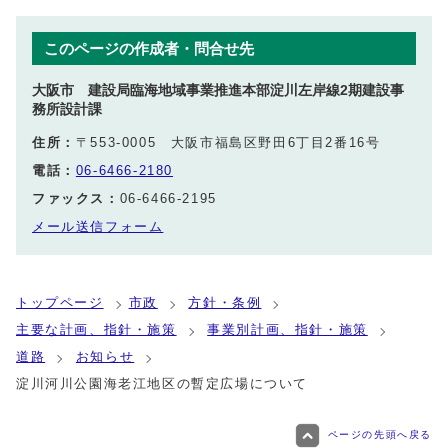
このページの作成者・問合せ先
大阪市 建設局臨海地域事業推進本部淀川左岸線2期建設事
務所設計課
住所：
〒553-0005 大阪市福島区野田6丁目2番16号
電話：
06-6466-2180
ファックス：
06-6466-2195
メール送信フォーム
トップページ
市政
方針・条例
主要な計画、指針・施策
事業別計画、指針・施策
道路
お知らせ
淀川河川公園海老江地区の暫定広場について
ページの先頭へ戻る