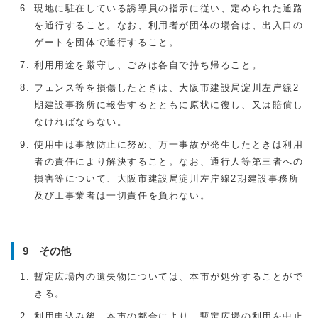
現地に駐在している誘導員の指示に従い、定められた通路
を通行すること。なお、利用者が団体の場合は、出入口の
ゲートを団体で通行すること。
利用用途を厳守し、ごみは各自で持ち帰ること。
フェンス等を損傷したときは、大阪市建設局淀川左岸線2
期建設事務所に報告するとともに原状に復し、又は賠償し
なければならない。
使用中は事故防止に努め、万一事故が発生したときは利用
者の責任により解決すること。なお、通行人等第三者への
損害等について、大阪市建設局淀川左岸線2期建設事務所
及び工事業者は一切責任を負わない。
9 その他
暫定広場内の遺失物については、本市が処分することがで
きる。
利用申込み後、本市の都合により、暫定広場の利用を中止