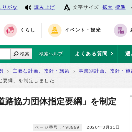
ふりがな
読み上げ
文字サイズ
拡大
標準
くらし
イベント・観光
よくある質問
選
検索
検索ヘルプ
例
主要な計画、指針・施策
事業別計画、指針・施
定要綱」を制定しました
道路協力団体指定要綱」を制定
ページ番号：498559
2020年3月31日