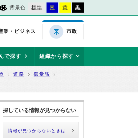
背景色
標準
青
黄
黒
産業・ビジネス
市政
んで探す
組織から探す
策
道路
御堂筋
探している情報が見つからない
情報が見つからないときは