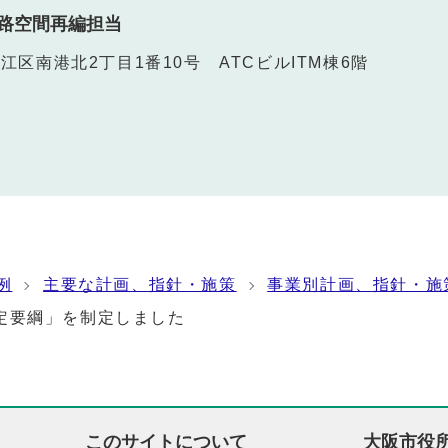
路空間再編担当
之江区南港北2丁目1番10号 ATCビルITM棟6階
例
主要な計画、指針・施策
事業別計画、指針・施
定要綱」を制定しました
このサイトについて
大阪市役