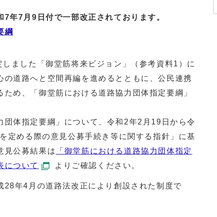
和7年7月9日付で一部改正されております。
要綱
定しました「御堂筋将来ビジョン」（参考資料1）に
心の道路へと空間再編を進めるとともに、公民連携
るため、「御堂筋における道路協力団体指定要綱」
団体指定要綱」について、令和2年2月19日から令
等を定める際の意見公募手続き等に関する指針」に基
意見公募結果は
「御堂筋における道路協力団体指定
表について
よりご確認ください。
成28年4月の道路法改正により創設された制度で