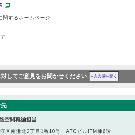
路
に関するホームページ
ます
に対してご意見をお聞かせください
入力欄を開く
せ先
路空間再編担当
之江区南港北2丁目1番10号 ATCビルITM棟6階