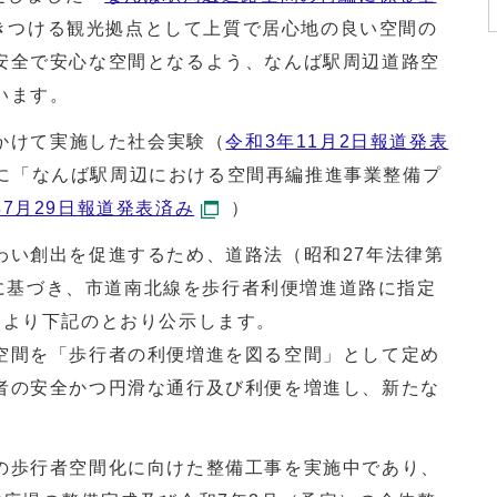
きつける観光拠点として上質で居心地の良い空間の
安全で安心な空間となるよう、なんば駅周辺道路空
います。
かけて実施した社会実験（
令和3年11月2日報道発表
月に「なんば駅周辺における空間再編推進事業整備プ
年7月29日報道発表済み
）
い創出を促進するため、道路法（昭和27年法律第
規定に基づき、市道南北線を歩行者利便増進道路に指定
により下記のとおり公示します。
間を「歩行者の利便増進を図る空間」として定め
者の安全かつ円滑な通行及び利便を増進し、新たな
歩行者空間化に向けた整備工事を実施中であり、