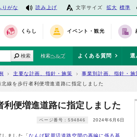
ふりがな
読み上げ
文字サイズ
拡大
標準
くらし
イベント・観光
よくある質問
選
検索
検索ヘルプ
例
主要な計画、指針・施策
事業別計画、指針・施
南北線を歩行者利便増進道路に指定しました
者利便増進道路に指定しました
ページ番号：594846
2024年6月6日
定しました「
なんば駅周辺道路空間の再編に係る基