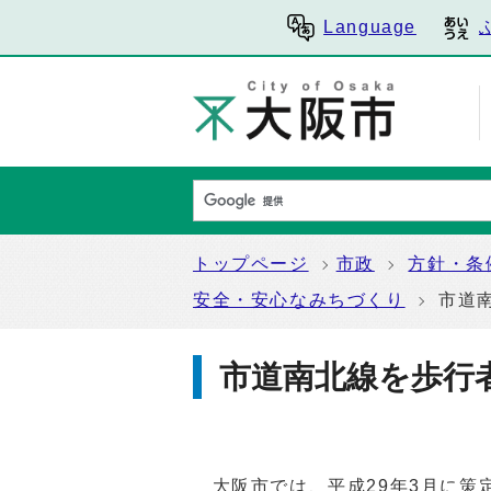
Language
トップページ
市政
方針・条
安全・安心なみちづくり
市道
市道南北線を歩行
大阪市では、平成29年3月に策