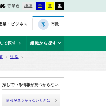
背景色
標準
青
黄
黒
産業・ビジネス
市政
んで探す
組織から探す
策
道路
探している情報が見つからない
情報が見つからないときは