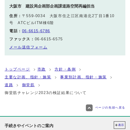
大阪市 建設局企画部企画課道路空間再編担当
住所：
〒559-0034 大阪市住之江区南港北2丁目1番10
号 ATCビルITM棟6階
電話：
06-6615-6786
ファックス：
06-6615-6575
メール送信フォーム
トップページ
市政
方針・条例
主要な計画、指針・施策
事業別計画、指針・施策
道路
御堂筋
御堂筋チャレンジ2023の検証結果について
ページの先頭へ戻る
手続きやイベントのご案内
表示