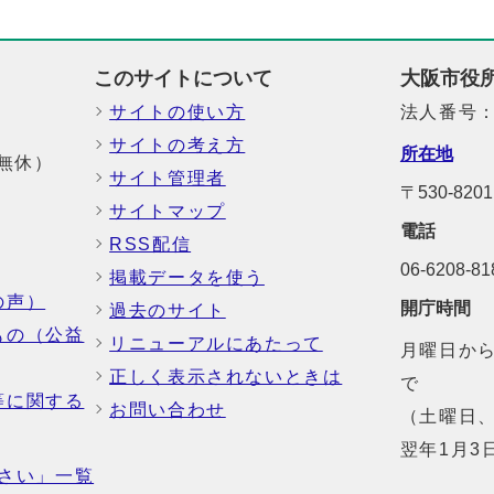
このサイトについて
大阪市役
サイトの使い方
法人番号：6
サイトの考え方
所在地
中無休）
サイト管理者
〒530-8
サイトマップ
電話
RSS配信
06-6208-
掲載データを使う
の声）
開庁時間
過去のサイト
もの（公益
リニューアルにあたって
月曜日から
正しく表示されないときは
で
等に関する
お問い合わせ
（土曜日、
翌年1月3
さい」一覧