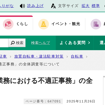
ふりがな
読み上げ
文字サイズ
拡大
標準
くらし
イベント・観光
よくある質問
選
検索
検索ヘルプ
駐車
放置自転車・違法駐車対策
自転車
適正事務」の全体調査等について
業務における不適正事務」の全
ページ番号：647091
2025年11月26日