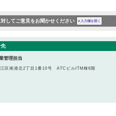
に対してご意見をお聞かせください
入力欄を開く
せ先
業管理担当
之江区南港北2丁目1番10号 ATCビルITM棟6階