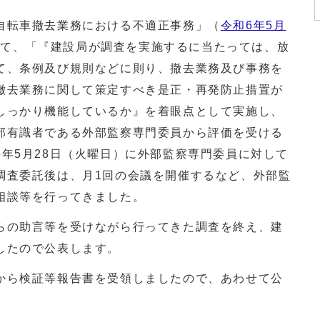
自転車撤去業務における不適正事務」（
令和6年5月
して、「『建設局が調査を実施するに当たっては、放
て、条例及び規則などに則り、撤去業務及び事務を
撤去業務に関して策定すべき是正・再発防止措置が
しっかり機能しているか』を着眼点として実施し、
部有識者である外部監察専門委員から評価を受ける
年5月28日（火曜日）に外部監察専門委員に対して
調査委託後は、月1回の会議を開催するなど、外部監
相談等を行ってきました。
の助言等を受けながら行ってきた調査を終え、建
したので公表します。
ら検証等報告書を受領しましたので、あわせて公