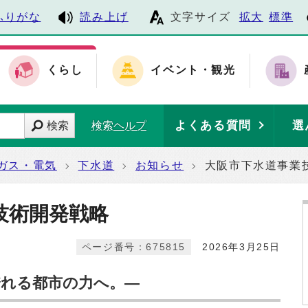
ふりがな
読み上げ
文字サイズ
拡大
標準
くらし
イベント・観光
よくある質問
選
検索
検索ヘルプ
ガス・電気
下水道
お知らせ
大阪市下水道事業
技術開発戦略
ページ番号：675815
2026年3月25日
誇れる都市の力へ。―