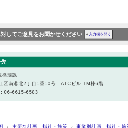
に対してご意見をお聞かせください
入力欄を開く
せ先
源循環課
之江区南港北2丁目1番10号 ATCビルITM棟6階
 06-6615-6583
例
主要な計画、指針・施策
事業別計画、指針・施