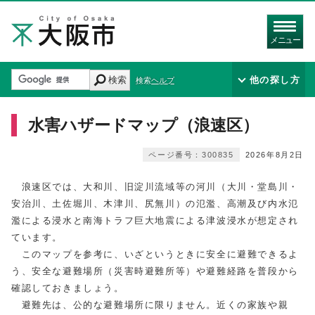
メニュー
検索
他の探し方
検索ヘルプ
水害ハザードマップ（浪速区）
ページ番号：300835
2026年8月2日
浪速区では、大和川、旧淀川流域等の河川（大川・堂島川・
安治川、土佐堀川、木津川、尻無川）の氾濫、高潮及び内水氾
濫による浸水と南海トラフ巨大地震による津波浸水が想定され
ています。
このマップを参考に、いざというときに安全に避難できるよ
う、安全な避難場所（災害時避難所等）や避難経路を普段から
確認しておきましょう。
避難先は、公的な避難場所に限りません。近くの家族や親