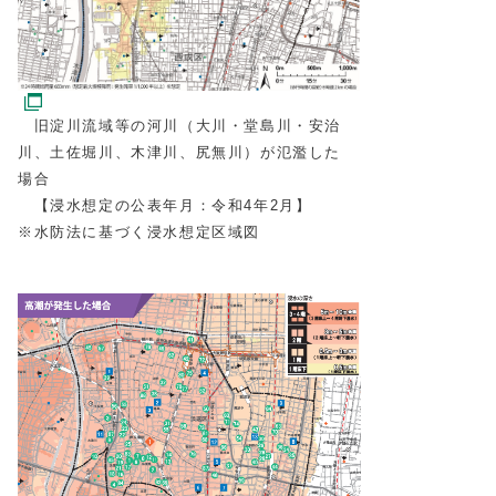
旧淀川流域等の河川（大川・堂島川・安治
川、土佐堀川、木津川、尻無川）が氾濫した
場合
【浸水想定の公表年月：令和4年2月】
※水防法に基づく浸水想定区域図