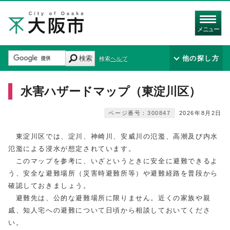
メニュー
検索
他の探し方
検索ヘルプ
水害ハザードマップ（東淀川区）
ページ番号：300847
2026年8月2日
東淀川区では、淀川、神崎川、安威川の氾濫、高潮及び内水
氾濫による浸水が想定されています。
このマップを参考に、いざというときに安全に避難できるよ
う、安全な避難場所（災害時避難所等）や避難経路を普段から
確認しておきましょう。
避難先は、公的な避難場所に限りません。近くの家族や親
戚、知人宅への避難について日頃から相談しておいてくださ
い。