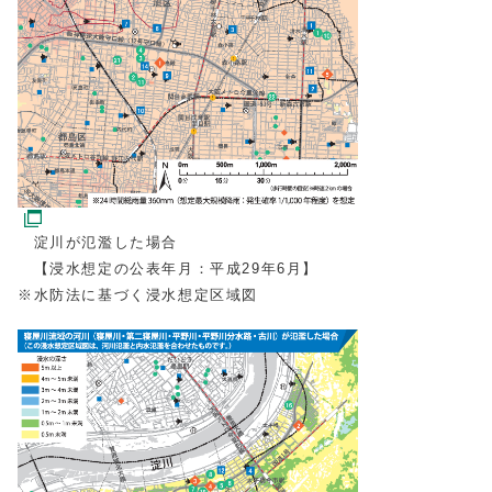
淀川が氾濫した場合
【浸水想定の公表年月：平成29年6月】
※水防法に基づく浸水想定区域図