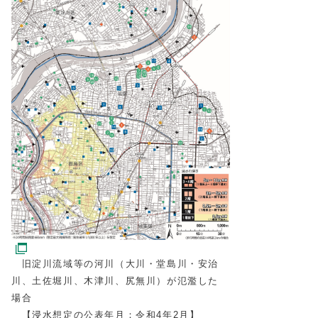
旧淀川流域等の河川（大川・堂島川・安治
川、土佐堀川、木津川、尻無川）が氾濫した
場合
【浸水想定の公表年月：令和4年2月】