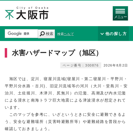
メニュー
検索
他の探し方
検索ヘルプ
水害ハザードマップ（旭区）
ページ番号：300876
2026年8月2日
旭区では、淀川、寝屋川流域(寝屋川・第二寝屋川・平野川・
平野川分水路・古川)、旧淀川流域等の河川（大川・堂島川・安
治川、土佐堀川、木津川、尻無川）の氾濫、高潮及び内水氾濫
による浸水と南海トラフ巨大地震による津波浸水が想定されて
います。
このマップを参考に、いざというときに安全に避難できるよ
う、安全な避難場所（災害時避難所等）や避難経路を普段から
確認しておきましょう。