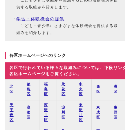
こどもを育む取組みを実施するための活動場所を提
供する取組みを紹介します。
学習・体験機会の提供
こども・青少年にさまざまな体験機会を提供する取
組みを紹介します。
各区ホームページへのリンク
各区で行われている様々な取組みについては、下段リンク
各区ホームページをご覧ください。
都
福
此
中
北
西
港
島
島
花
央
区
区
区
区
区
区
区
天
西
東
浪
淀
東
生
王
淀
淀
速
川
成
野
寺
川
川
区
区
区
区
区
区
区