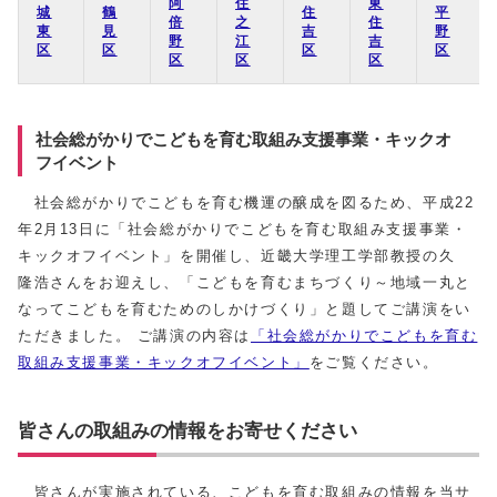
阿
住
東
城
鶴
住
平
倍
之
住
東
見
吉
野
野
江
吉
区
区
区
区
区
区
区
社会総がかりでこどもを育む取組み支援事業・キックオ
フイベント
社会総がかりでこどもを育む機運の醸成を図るため、平成22
年2月13日に「社会総がかりでこどもを育む取組み支援事業・
キックオフイベント」を開催し、近畿大学理工学部教授の久
隆浩さんをお迎えし、「こどもを育むまちづくり～地域一丸と
なってこどもを育むためのしかけづくり」と題してご講演をい
ただきました。 ご講演の内容は
「社会総がかりでこどもを育む
取組み支援事業・キックオフイベント」
をご覧ください。
皆さんの取組みの情報をお寄せください
皆さんが実施されている、こどもを育む取組みの情報を当サ