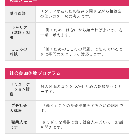
相談メニュー
スタッフがあなたの悩みを聞きながら相談室
受付面談
の使い方を一緒に考えます。
キャリア
「働くためにはなにから始めればよいか」を
（進路）相
一緒に考えます。
談
こころの
「働くためのこころの問題」で悩んでいると
相談
きに専門のスタッフが対応します。
社会参加体験プログラム
コミュニケ
対人関係のコツをつかむための参加型セミナ
ーション講
ーです。
座
プチ社会
「働く」ことの基礎準備をするための講座で
人講座
す。
職業人セ
さまざまな業界で働く社会人を招いて、お話
ミナー
を聞きます。