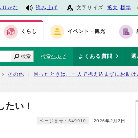
ふりがな
読み上げ
文字サイズ
拡大
標準
くらし
イベント・観光
よくある質問
選
検索
検索ヘルプ
その他
困ったときは、一人で抱え込まずにお助け
したい！
ページ番号：549910
2026年2月3日