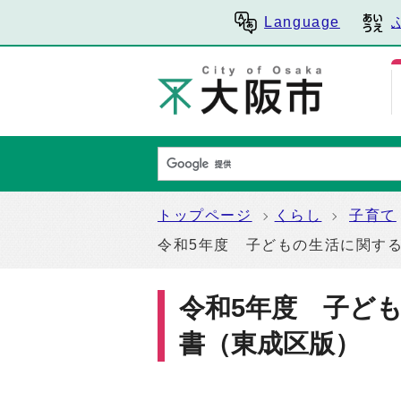
Language
トップページ
くらし
子育て
令和5年度 子どもの生活に関す
令和5年度 子ど
書（東成区版）