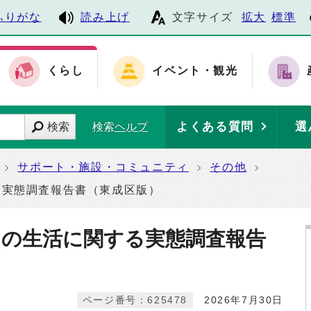
ふりがな
読み上げ
文字サイズ
拡大
標準
くらし
イベント・観光
よくある質問
選
検索
検索ヘルプ
サポート・施設・コミュニティ
その他
る実態調査報告書（東成区版）
もの生活に関する実態調査報告
ページ番号：625478
2026年7月30日