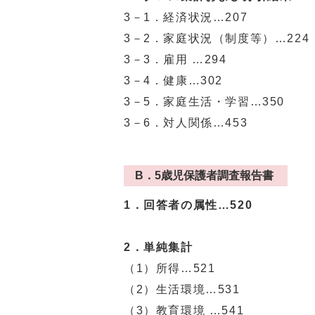
3－1．経済状況…207
3－2．家庭状況（制度等）…224
3－3．雇用 …294
3－4．健康…302
3－5．家庭生活・学習…350
3－6．対人関係…453
B．5歳児保護者調査報告書
1．回答者の属性…520
2．単純集計
（1）所得…521
（2）生活環境…531
（3）教育環境 …541