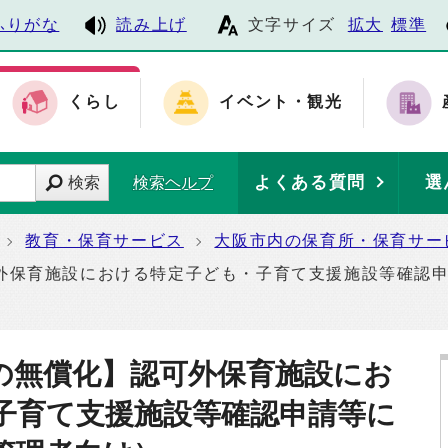
ふりがな
読み上げ
文字サイズ
拡大
標準
くらし
イベント・観光
よくある質問
選
検索
検索ヘルプ
教育・保育サービス
大阪市内の保育所・保育サー
外保育施設における特定子ども・子育て支援施設等確認
の無償化】認可外保育施設にお
子育て支援施設等確認申請等に