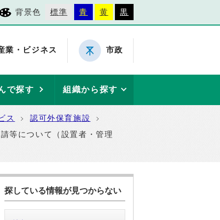
背景色
標準
青
黄
黒
産業・ビジネス
市政
んで探す
組織から探す
ビス
認可外保育施設
申請等について（設置者・管理
探している情報が見つからない