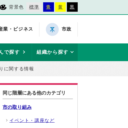
背景色
標準
青
黄
黒
産業・ビジネス
市政
んで探す
組織から探す
りに関する情報
同じ階層にある他のカテゴリ
市の取り組み
イベント・講座など