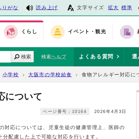
ふりがな
読み上げ
文字サイズ
拡大
標準
くらし
イベント・観光
よくある質問
選
検索
検索ヘルプ
小学校
大阪市の学校給食
食物アレルギー対応に
応について
ページ番号：10164
2026年4月3日
の対応については、児童生徒の健康管理上、医師の
十分配慮した上で可能な対応を行います。