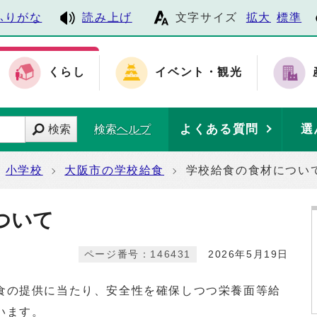
ふりがな
読み上げ
文字サイズ
拡大
標準
くらし
イベント・観光
よくある質問
選
検索
検索ヘルプ
小学校
大阪市の学校給食
学校給食の食材につい
ついて
ページ番号：146431
2026年5月19日
の提供に当たり、安全性を確保しつつ栄養面等給
います。