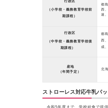
行政区
都
（小学校・義務教育学校前
西
速
期課程）
行政区
都
西
（中学校・義務教育学校後
成
期課程）
産地
北
（年間予定）
ストローレス対応牛乳パッ
令和5年度まで、学校給食で提供