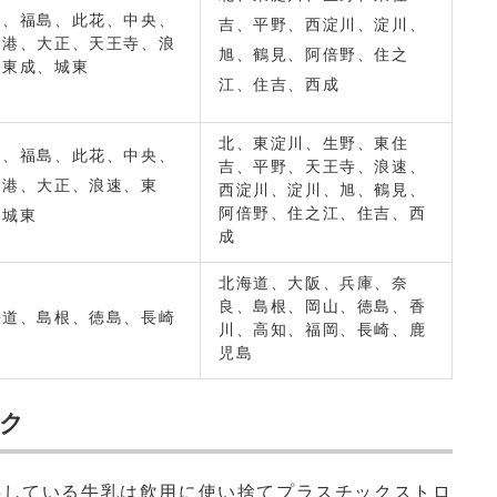
島、福島、此花、中央、
吉、平野、西淀川、淀川、
、港、大正、天王寺、浪
旭、鶴見、阿倍野、住之
、東成、城東
江、住吉、西成
北、東淀川、生野、東住
島、福島、此花、中央、
吉、平野、天王寺、浪速、
、港、大正、浪速、東
西淀川、淀川、旭、鶴見、
阿倍野、住之江、住吉、西
、城東
成
北海道、大阪、兵庫、奈
良、島根、岡山、徳島、香
海道、島根、徳島、長崎
川、高知、福岡、長崎、鹿
児島
ク
している牛乳は飲用に使い捨てプラスチックストロ