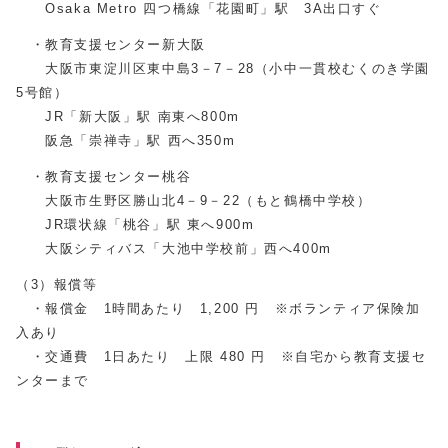
Osaka Metro 四つ橋線「花園町」駅 3A出口すぐ
・教育支援センター新大阪
大阪市東淀川区東中島3－7－28（小中一貫校むくのき学園
5号館）
JR「新大阪」駅 南東へ800m
阪急「崇禅寺」駅 西へ350m
・教育支援センター桃谷
大阪市生野区勝山北4－9－22（もと鶴橋中学校）
JR環状線「桃谷」駅 東へ900m
大阪シティバス「大池中学校前」西へ400m
（3）報償等
・報償金 1時間あたり 1,200 円 ※ボランティア保険加
入あり
・交通費 1日あたり 上限 480 円 ※自宅から教育支援セ
ンターまで