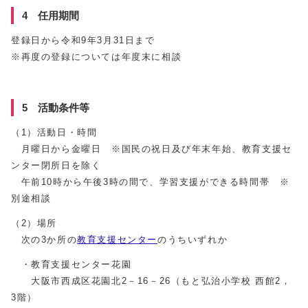
4 任用期間
登録日から令和9年3月31日まで
※再度の登録については年度末に相談
5 活動条件等
（1）活動日・時間
月曜日から金曜日 ※国民の祝日及び年末年始、教育支援セ
ンター閉所日を除く
午前10時から午後3時の間で、学習支援ができる時間帯 ※
別途相談
（2）場所
次の3か所の
教育支援センター
のうちいずれか
・教育支援センター花園
大阪市西成区花園北2－16－26（もと弘治小学校 西館2，
3階）