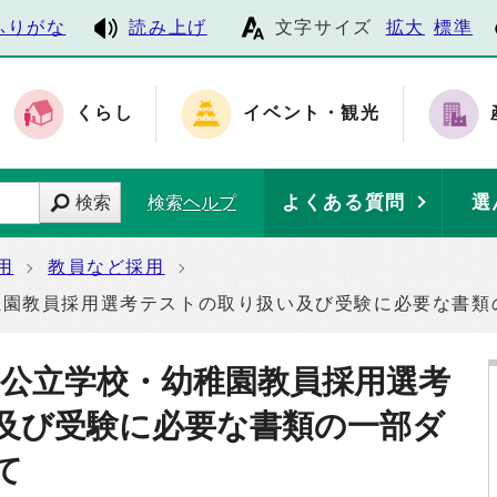
ふりがな
読み上げ
文字サイズ
拡大
標準
くらし
イベント・観光
よくある質問
選
検索
検索ヘルプ
用
教員など採用
稚園教員採用選考テストの取り扱い及び受験に必要な書類
市公立学校・幼稚園教員採用選考
及び受験に必要な書類の一部ダ
て