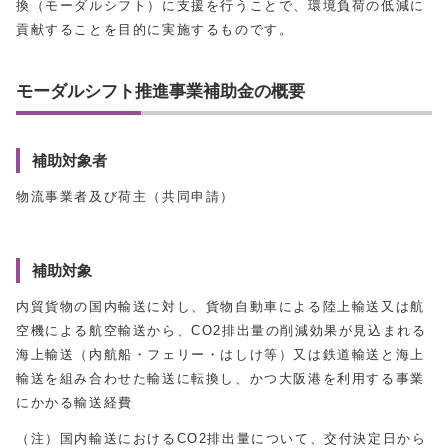
換（モーダルシフト）に支援を行うことで、環境負荷の低減に
貢献することを目的に実施するものです。
モーダルシフト推進事業補助金の概要
補助対象者
物流事業者及び荷主（共同申請）
補助対象
内貿貨物の国内輸送に対し、貨物自動車による陸上輸送又は航
空機による航空輸送から、CO2排出量の削減効果が見込まれる
海上輸送（内航船・フェリー・はしけ等）又は鉄道輸送と海上
輸送を組み合わせた輸送に転換し、かつ大阪港を利用する事業
にかかる輸送経費
（注）国内輸送におけるCO2排出量について、交付決定日から