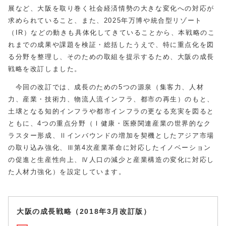
展など、大阪を取り巻く社会経済情勢の大きな変化への対応が
求められていること、また、2025年万博や統合型リゾート
（IR）などの動きも具体化してきていることから、本戦略のこ
れまでの成果や課題を検証・総括したうえで、特に重点化を図
る分野を整理し、そのための取組を提示するため、大阪の成長
戦略を改訂しました。
今回の改訂では、成長のための5つの源泉（集客力、人材
力、産業・技術力、物流人流インフラ、都市の再生）のもと、
土壌となる知的インフラや都市インフラの更なる充実を図ると
ともに、4つの重点分野（Ⅰ健康・医療関連産業の世界的なク
ラスター形成、Ⅱインバウンドの増加を契機としたアジア市場
の取り込み強化、Ⅲ第4次産業革命に対応したイノベーション
の促進と生産性向上、Ⅳ人口の減少と産業構造の変化に対応し
た人材力強化）を設定しています。
大阪の成長戦略（2018年3月改訂版）