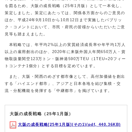
を図るため、大阪の成長戦略（25年1月版）として一本化し、
策定しました。策定にあたっては、関係各方面からのご意見の
ほか、平成24年9月10日から10月12日まで実施したパブリッ
ク・コメントにおいて、市民・府民の皆様からいただいたご意
見等も踏まえました。
本戦略では、年平均2%以上の実質経済成長率や年平均1万人
以上の雇用創出のほか、2020年に来阪外国人年間650万人・貨
物取扱量関空123万トン・阪神港590万TEU（1TEU=20フィー
トコンテナ1個分）とする目標を定めています。
また、大阪・関西のめざす都市像として、高付加価値を創出
する「ハイエンド都市」、アジアと日本各地を結び集積・交
流・分配機能を発揮する「中継都市」を掲げています。
大阪の成長戦略（25年1月版）
大阪の成長戦略[25年1月版](その1)(pdf, 440.36KB)