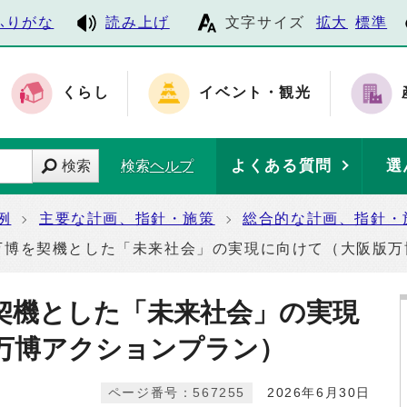
ふりがな
読み上げ
文字サイズ
拡大
標準
くらし
イベント・観光
よくある質問
選
検索
検索ヘルプ
例
主要な計画、指針・施策
総合的な計画、指針・
万博を契機とした「未来社会」の実現に向けて（大阪版万
契機とした「未来社会」の実現
万博アクションプラン）
ページ番号：567255
2026年6月30日