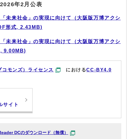
026年2月公表
た「未来社会」の実現に向けて（大阪版万博アクシ
式, 2.43MB)
た「未来社会」の実現に向けて（大阪版万博アクシ
9.00MB)
ブコモンズ）ライセンス
における
CC-BY4.0
ルサイト
at Reader DCのダウンロード（無償）