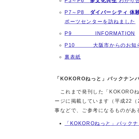
P3～P6
多文化共生
わかり合
P7～P8
ダイバーシティ 体
ポーツセンターを訪ねました
P9 INFORMATION
P10 大阪市からのお知
裏表紙
「KOKOROねっと」バックナン
これまで発刊した「KOKORO
ージに掲載しています（平成22（
事などで、ご参考になるものがあ
「KOKOROねっと」バック