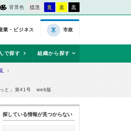
背景色
標準
青
黄
黒
産業・ビジネス
市政
んで探す
組織から探す
策
っと」第41号 web版
探している情報が見つからない