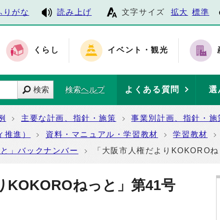
ふりがな
読み上げ
文字サイズ
拡大
標準
くらし
イベント・観光
よくある質問
選
検索
検索ヘルプ
例
主要な計画、指針・施策
事業別計画、指針・施
ィ推進）
資料・マニュアル・学習教材
学習教材
っと」バックナンバー
「大阪市人権だよりKOKOROね
りKOKOROねっと」第41号