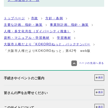
トップページ
市政
方針・条例
主要な計画、指針・施策
事業別計画、指針・施策
人権・多文化共生（ダイバーシティ推進）
資料・マニュアル・学習教材
学習教材
大阪市人権だより「KOKOROねっと」バックナンバー
「大阪市人権だよりKOKOROねっと」第42号 web版
ページの先頭へ戻る
手続きやイベントのご案内
表示
皆さんの声をお寄せください
表示
このサイトについて
表示