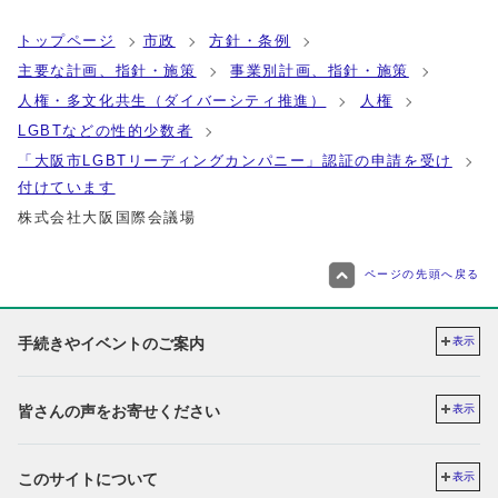
トップページ
市政
方針・条例
主要な計画、指針・施策
事業別計画、指針・施策
人権・多文化共生（ダイバーシティ推進）
人権
LGBTなどの性的少数者
「大阪市LGBTリーディングカンパニー」認証の申請を受け
付けています
株式会社大阪国際会議場
ページの先頭へ戻る
手続きやイベントのご案内
表示
皆さんの声をお寄せください
表示
このサイトについて
表示