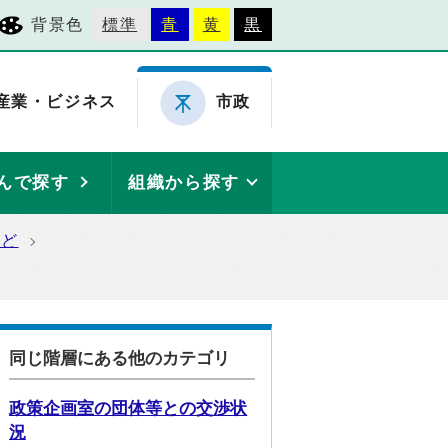
背景色
標準
青
黄
黒
産業・ビジネス
市政
んで探す
組織から探す
など
同じ階層にある他のカテゴリ
政策企画室の団体等との交渉状
況