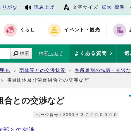
ふりがな
読み上げ
文字サイズ
拡大
標準
くらし
イベント・観光
よくある質問
選
検索
検索ヘルプ
透明化
団体等との交渉状況
各所属別の協議・交渉
職員団体及び労働組合との交渉など
組合との交渉など
ページ番号：3060-6-3-7-2-0-0-0-0-0
支部との交渉