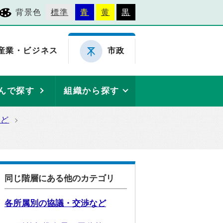
背景色
標準
青
黄
黒
産業・ビジネス
市政
んで探す
組織から探す
など
同じ階層にある他のカテゴリ
各所属別の協議・交渉など