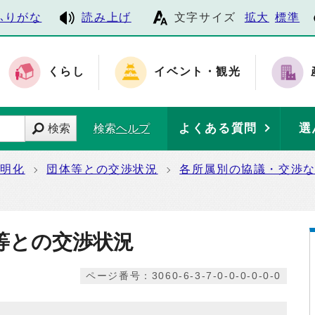
ふりがな
読み上げ
文字サイズ
拡大
標準
くらし
イベント・観光
よくある質問
選
検索
検索ヘルプ
透明化
団体等との交渉状況
各所属別の協議・交渉
等との交渉状況
ページ番号：3060-6-3-7-0-0-0-0-0-0