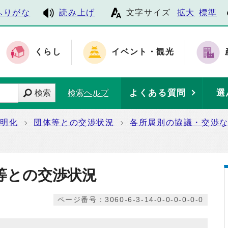
ふりがな
読み上げ
文字サイズ
拡大
標準
くらし
イベント・観光
よくある質問
選
検索
検索ヘルプ
透明化
団体等との交渉状況
各所属別の協議・交渉
等との交渉状況
ページ番号：3060-6-3-14-0-0-0-0-0-0