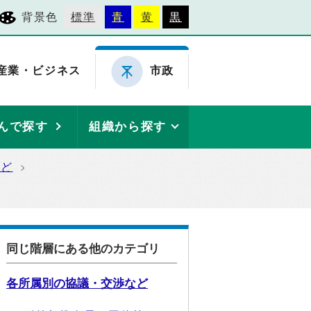
背景色
標準
青
黄
黒
産業・ビジネス
市政
んで探す
組織から探す
など
同じ階層にある他のカテゴリ
各所属別の協議・交渉など