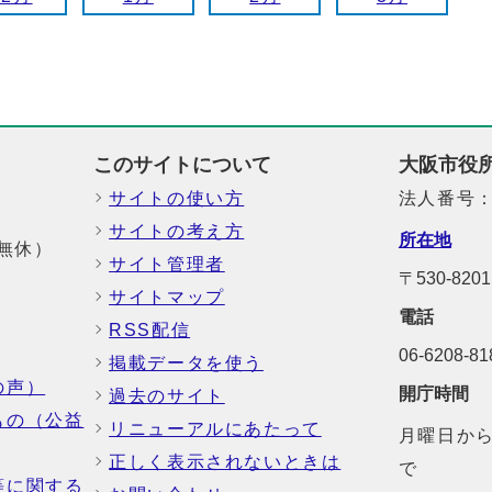
このサイトについて
大阪市役
サイトの使い方
法人番号：6
サイトの考え方
所在地
中無休）
サイト管理者
〒530-8
サイトマップ
電話
RSS配信
06-6208-
掲載データを使う
の声）
開庁時間
過去のサイト
もの（公益
リニューアルにあたって
月曜日から
正しく表示されないときは
で
等に関する