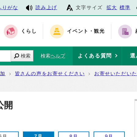
ふりがな
読み上げ
文字サイズ
拡大
標準
くらし
イベント・観光
よくある質問
選
検索
検索ヘルプ
参加
皆さんの声をお寄せください
お寄せいただい
公開
6月
7月
8月
9月