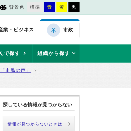
背景色
標準
青
黄
黒
産業・ビジネス
市政
んで探す
組織から探す
た「市民の声」
探している情報が見つからない
情報が見つからないときは