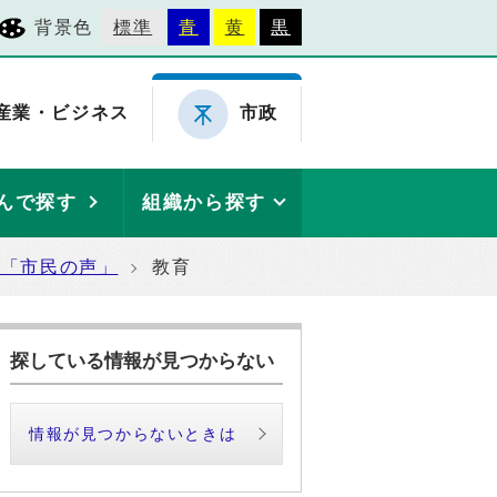
背景色
標準
青
黄
黒
産業・ビジネス
市政
んで探す
組織から探す
た「市民の声」
教育
探している情報が見つからない
情報が見つからないときは