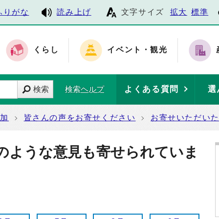
ふりがな
読み上げ
文字サイズ
拡大
標準
くらし
イベント・観光
よくある質問
選
検索
検索ヘルプ
参加
皆さんの声をお寄せください
お寄せいただい
のような意見も寄せられていま