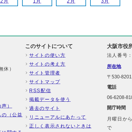
12月
1月
2月
3月
このサイトについて
大阪市役
サイトの使い方
法人番号：6
サイトの考え方
所在地
中無休）
サイト管理者
〒530-8
サイトマップ
電話
RSS配信
06-6208-
掲載データを使う
の声）
開庁時間
過去のサイト
もの（公益
リニューアルにあたって
月曜日から
正しく表示されないときは
で