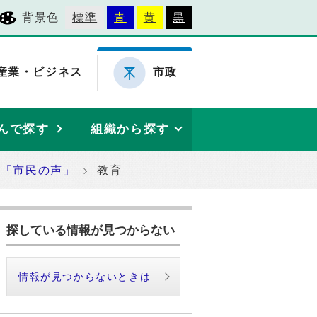
背景色
標準
青
黄
黒
産業・ビジネス
市政
んで探す
組織から探す
た「市民の声」
教育
探している情報が見つからない
情報が見つからないときは