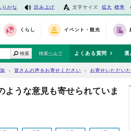
ふりがな
読み上げ
文字サイズ
拡大
標準
くらし
イベント・観光
よくある質問
選
検索
検索ヘルプ
参加
皆さんの声をお寄せください
お寄せいただい
のような意見も寄せられていま