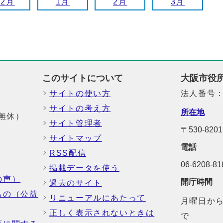
12月
1月
2月
3月
このサイトについて
大阪市役
サイトの使い方
法人番号：6
サイトの考え方
所在地
中無休）
サイト管理者
〒530-8
サイトマップ
電話
RSS配信
06-6208-
掲載データを使う
の声）
開庁時間
過去のサイト
もの（公益
リニューアルにあたって
月曜日から
正しく表示されないときは
で