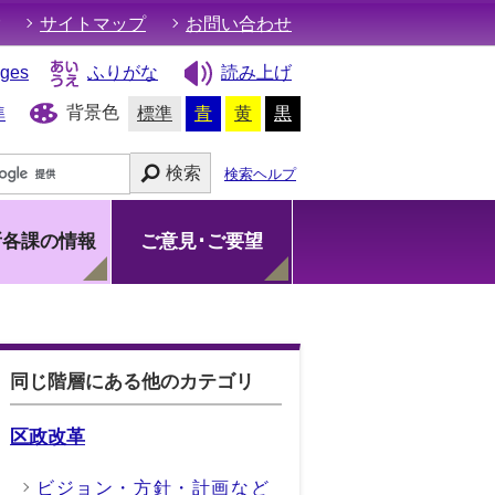
サイトマップ
お問い合わせ
ages
ふりがな
読み上げ
背景色
準
標準
青
黄
黒
検索
検索ヘルプ
所各課の情報
ご意見･ご要望
同じ階層にある他のカテゴリ
区政改革
ビジョン・方針・計画など