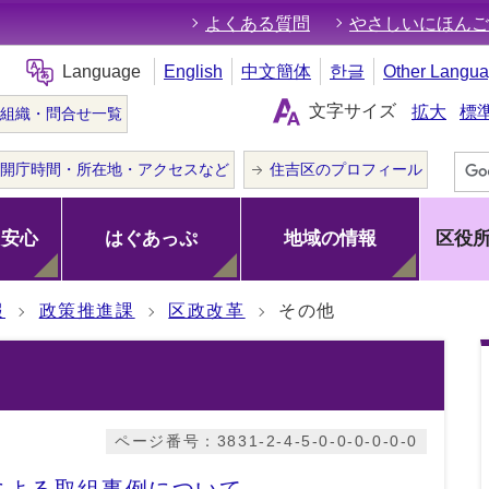
よくある質問
やさしいにほんご
Language
English
中文簡体
한글
Other Langu
文字サイズ
拡大
標
組織・問合せ一覧
開庁時間・所在地・アクセスなど
住吉区のプロフィール
･安心
はぐあっぷ
地域の情報
区役
報
政策推進課
区政改革
その他
ページ番号：3831-2-4-5-0-0-0-0-0-0