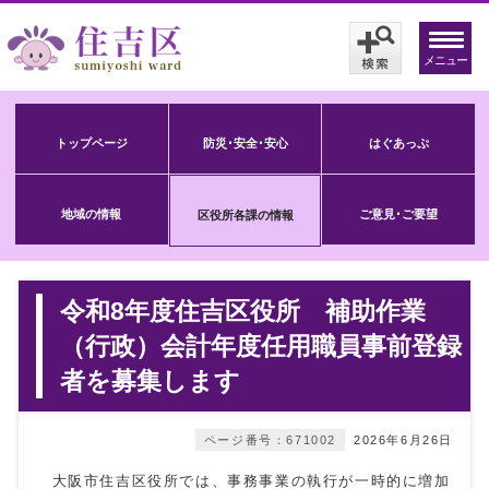
メニュー
トップページ
防災･安全･安心
はぐあっぷ
地域の情報
ご意見･ご要望
区役所各課の情報
令和8年度住吉区役所 補助作業
（行政）会計年度任用職員事前登録
者を募集します
ページ番号：671002
2026年6月26日
大阪市住吉区役所では、事務事業の執行が一時的に増加