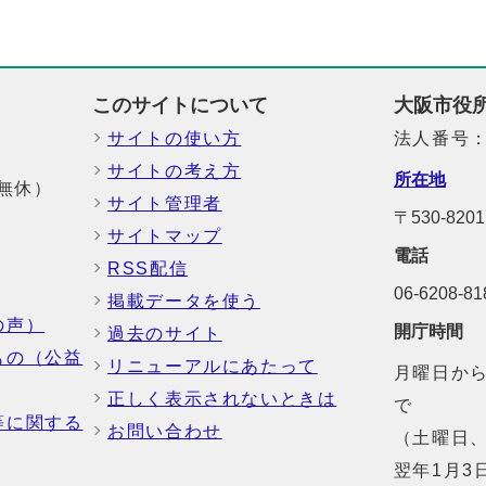
このサイトについて
大阪市役
サイトの使い方
法人番号：6
サイトの考え方
所在地
中無休）
サイト管理者
〒530-8
サイトマップ
電話
RSS配信
06-6208-
掲載データを使う
の声）
開庁時間
過去のサイト
もの（公益
リニューアルにあたって
月曜日から
正しく表示されないときは
で
等に関する
お問い合わせ
（土曜日、
翌年1月3