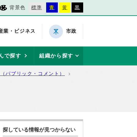
背景色
標準
青
黄
黒
産業・ビジネス
市政
んで探す
組織から探す
集（パブリック・コメント）
探している情報が見つからない