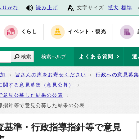
ふりがな
読み上げ
文字サイズ
拡大
標準
くらし
イベント・観光
よくある質問
選
検索
検索ヘルプ
参加
皆さんの声をお寄せください
行政への意見募
に関する意見募集（意見公募）
で意見公募した結果の公表
導指針等で意見公募した結果の公表
査基準・行政指導指針等で意見