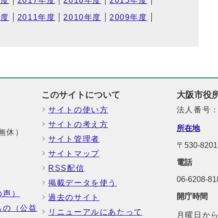
年度
2017年度
2016年度
2015年度
年度
2011年度
2010年度
2009年度
このサイトについて
大阪市役
サイトの使い方
法人番号：6
サイトの考え方
所在地
中無休）
サイト管理者
〒530-8
サイトマップ
電話
RSS配信
06-6208-
掲載データを使う
の声）
開庁時間
過去のサイト
もの（公益
リニューアルにあたって
月曜日から