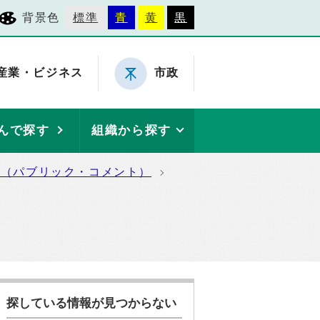
背景色
標準
青
黄
黒
産業・ビジネス
市政
んで探す
組織から探す
集（パブリック・コメント）
探している情報が見つからない