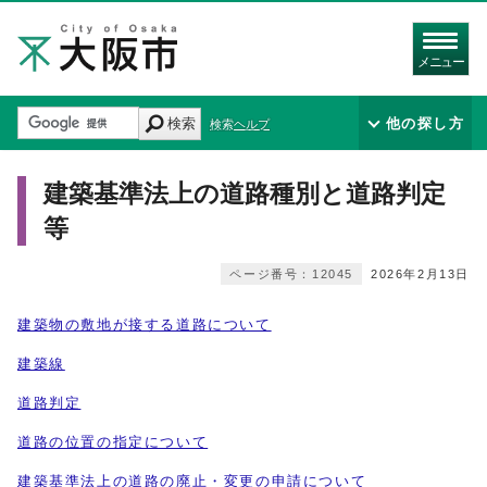
メニュー
検索
他の探し方
検索ヘルプ
建築基準法上の道路種別と道路判定
等
ページ番号：12045
2026年2月13日
建築物の敷地が接する道路について
建築線
道路判定
道路の位置の指定について
建築基準法上の道路の廃止・変更の申請について