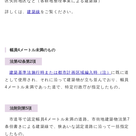
区矢田地区など（各耕地整理事業による建築線）
詳しくは、
建築線
をご覧ください。
幅員4メートル未満のもの
法第42条第2項
建築基準法施行時または都市計画区域編入時（注）
に既に道
として使用され、それに沿って建築物が立ち並んでおり、幅員
4メートル未満であった道で、特定行政庁が指定したもの。
法附則第5項
市道等で認定幅員4メートル未満の道路。市街地建築物法第7
条但書きによる建築線で、狭あいな認定道路に沿って一括指定
したもの。