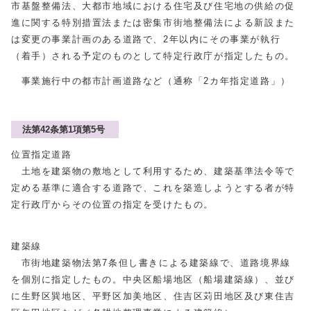
市基盤整備法、大都市地域における住宅及び住宅地の供給の促
進に関する特別措置法または密集市街地整備法による新設また
は変更の事業計画のある道路で、2年以内にその事業が執行
（着手）される予定のものとして特定行政庁が指定したもの。
事業施行中の都市計画道路など（通称「2カ年指定道路」）
法第42条第1項第5号
位置指定道路
土地を建築物の敷地として利用するため、建築基準法令等で
定める基準に適合する道路で、これを築造しようとする者が特
定行政庁からその位置の指定を受けたもの。
建築線
市街地建築物法第7条但し書きによる建築線で、道路境界線
を個別に指定したもの。中央区船場地区（船場建築線）、並び
に生野区巽地区、平野区加美地区、住吉区苅田地区及び東住吉