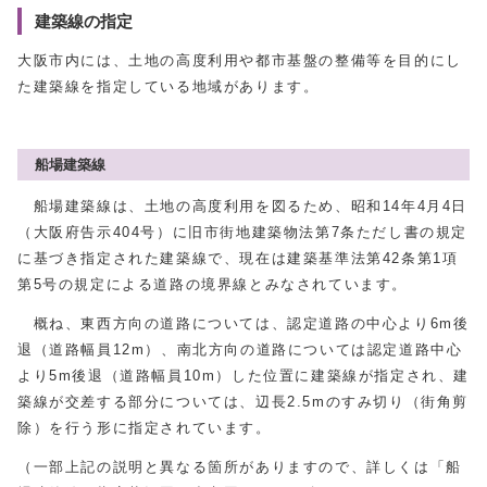
建築線の指定
大阪市内には、土地の高度利用や都市基盤の整備等を目的にし
た建築線を指定している地域があります。
船場建築線
船場建築線は、土地の高度利用を図るため、昭和14年4月4日
（大阪府告示404号）に旧市街地建築物法第7条ただし書の規定
に基づき指定された建築線で、現在は建築基準法第42条第1項
第5号の規定による道路の境界線とみなされています。
概ね、東西方向の道路については、認定道路の中心より6m後
退（道路幅員12m）、南北方向の道路については認定道路中心
より5m後退（道路幅員10m）した位置に建築線が指定され、建
築線が交差する部分については、辺長2.5mのすみ切り（街角剪
除）を行う形に指定されています。
（一部上記の説明と異なる箇所がありますので、詳しくは「船