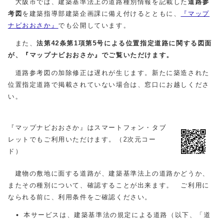
大阪市では、建築基準法上の道路種別情報を記載した
道路参
考図
を建築指導部建築企画課に備え付けるとともに、
『マップ
ナビおおさか』
でも公開しています。
また、
法第42条第1項第5号による位置指定道路に関する図面
が、『マップナビおおさか』でご覧いただけます。
道路参考図の加除修正は遅れが生じます。新たに築造された
位置指定道路で掲載されていない場合は、窓口にお越しくださ
い。
『マップナビおおさか』はスマートフォン・タブ
レットでもご利用いただけます。（2次元コー
ド）
建物の敷地に面する道路が、建築基準法上の道路かどうか、
またその種別について、確認することが出来ます。 ご利用に
なられる前に、利用条件をご確認ください。
本サービスは、建築基準法の規定による道路（以下、「道