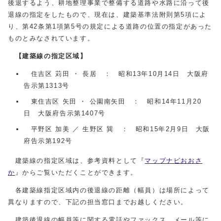
後退するよう、耕地整理事業で整備する道路や水路に沿って後
退線の指定をしたもので、現在は、建築基準法附則第5項によ
り、第42条第1項第5号の規定による道路の位置の指定があった
ものとみなされています。
【建築線の指定区域】
住吉区 苅田 ・ 長居 ： 昭和13年10月14日 大阪府
告示第1313号
東住吉区 矢田 ・ 公園南矢田 ： 昭和14年11月20
日 大阪府告示第1407号
平野区 加美 ／ 生野区 巽 ： 昭和15年2月9日 大阪
府告示第192号
建築線の指定区域は、参考資料として『
マップナビおおさ
か
』からご覧いただくことができます。
各建築線指定区域内の後退線の距離（幅員）は場所によって
異なりますので、下記の担当窓口までお越しください。
建築後退線の幅員等に関する電話やファックス、メール等に