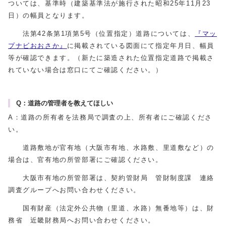
ついては、基準時（建築基準法が施行された昭和25年11月23
日）の幅員となります。
法第42条第1項第5号（位置指定）道路については、
『マッ
プナビおおさか』
に掲載されている図面にて指定年月日、幅員
等が確認できます。（新たに築造された位置指定道路で掲載さ
れていない場合は窓口にてご確認ください。）
Q：道路の管理者を教えてほしい
A：道路の所有者を法務局で調査の上、所有者にご確認くださ
い。
道路敷地が官有地（大阪市有地、水路敷、里道敷など）の
場合は、官有地の所管部署にご確認ください。
大阪市有地の所管部署は、契約管財局 管財制度課 連絡
調査グループへお問い合わせください。
国有財産（法定外公共物（里道、水路）無番地等）は、財
務省 近畿財務局へお問い合わせください。