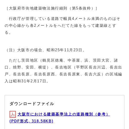
［大阪府市街地建築物法施行細則（第5条抜粋）］
行政庁が管理している道路で幅員4メートル未満のものはそ
の中心線から各2メートルをへだてた線をもって建築線とす
る。
（注）大阪市の場合、昭和25年11月23日。
ただし茨田地区（鶴見区徳庵、中茶屋、浜、茨田大宮、諸
口、焼野、安田、横堤）、長吉地区（平野区長吉川辺、長吉出
戸、長吉長原、長吉長原西、長吉長原東、長吉六反）の区域編
入は昭和31年2月17日。
ダウンロードファイル
大阪市における建築基準法上の道路種別（参考）
(PDF形式, 318.58KB)