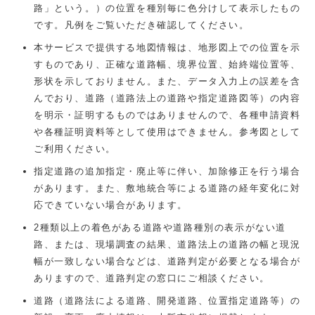
路」という。）の位置を種別毎に色分けして表示したもの
です。凡例をご覧いただき確認してください。
本サービスで提供する地図情報は、地形図上での位置を示
すものであり、正確な道路幅、境界位置、始終端位置等、
形状を示しておりません。また、データ入力上の誤差を含
んでおり、道路（道路法上の道路や指定道路図等）の内容
を明示・証明するものではありませんので、各種申請資料
や各種証明資料等として使用はできません。参考図として
ご利用ください。
指定道路の追加指定・廃止等に伴い、加除修正を行う場合
があります。また、敷地統合等による道路の経年変化に対
応できていない場合があります。
2種類以上の着色がある道路や道路種別の表示がない道
路、または、現場調査の結果、道路法上の道路の幅と現況
幅が一致しない場合などは、道路判定が必要となる場合が
ありますので、道路判定の窓口にご相談ください。
道路（道路法による道路、開発道路、位置指定道路等）の