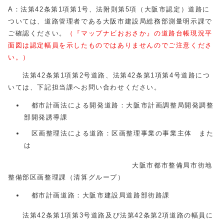
A：法第42条第1項第1号、法附則第5項（大阪市認定）道路に
ついては、道路管理者である大阪市建設局総務部測量明示課で
ご確認ください。
（『マップナビおおさか』の道路台帳現況平
面図は認定幅員を示したものではありませんのでご注意くださ
い。）
法第42条第1項第2号道路、法第42条第1項第4号道路につ
いては、下記担当課へお問い合わせください。
都市計画法による開発道路：大阪市計画調整局開発調整
部開発誘導課
区画整理法による道路：区画整理事業の事業主体 また
は
大阪市都市整備局市街地
整備部区画整理課（清算グループ）
都市計画道路：大阪市建設局道路部街路課
法第42条第1項第3号道路及び法第42条第2項道路の幅員に