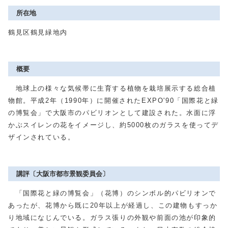
所在地
鶴見区鶴見緑地内
概要
地球上の様々な気候帯に生育する植物を栽培展示する総合植
物館。平成2年（1990年）に開催されたEXPO'90「国際花と緑
の博覧会」で大阪市のパビリオンとして建設された。水面に浮
かぶスイレンの花をイメージし、約5000枚のガラスを使ってデ
ザインされている。
講評〔大阪市都市景観委員会〕
「国際花と緑の博覧会」（花博）のシンボル的パビリオンで
あったが、花博から既に20年以上が経過し、この建物もすっか
り地域になじんでいる。ガラス張りの外観や前面の池が印象的