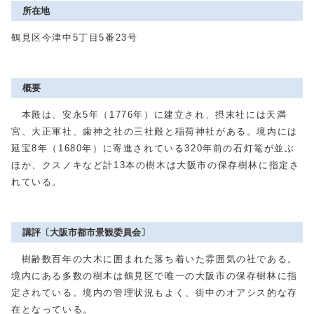
所在地
鶴見区今津中5丁目5番23号
概要
本殿は、安永5年（1776年）に建立され、摂末社には天満
宮、大正軍社、歯神之社の三社殿と稲荷神社がある。境内には
延宝8年（1680年）に寄進されている320年前の石灯篭が並ぶ
ほか、クスノキなど計13本の樹木は大阪市の保存樹林に指定さ
れている。
講評〔大阪市都市景観委員会〕
樹齢数百年の大木に囲まれた落ち着いた雰囲気の社である。
境内にある多数の樹木は鶴見区で唯一の大阪市の保存樹林に指
定されている。境内の管理状況もよく、街中のオアシス的な存
在となっている。