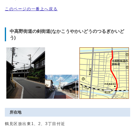
このページの一番上へ戻る
中高野街道の剣街道(なかこうやかいどうのつるぎかいど
う)
所在地
鶴見区放出東1、2、3丁目付近