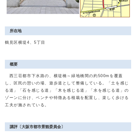
所在地
鶴見区横堤4、5丁目
概要
西三荘都市下水路の、横堤橋～緑地橋間の約500mを覆蓋
し、区民の憩いの場、遊歩道として整備している。「土を感じ
る道」「石を感じる道」「木を感じる道」「水を感じる道」の
ゾーンに分け、ベンチや特徴ある植栽を配置し、楽しく歩ける
工夫が施されている。
講評〔大阪市都市景観委員会〕