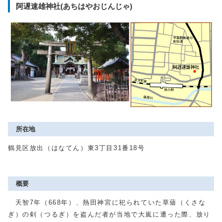
阿遅速雄神社(あちはやおじんじゃ)
所在地
鶴見区放出（はなてん）東3丁目31番18号
概要
天智7年（668年）、熱田神宮に祀られていた草薙（くさな
ぎ）の剣（つるぎ）を盗んだ者が当地で大嵐に遭った際、放り