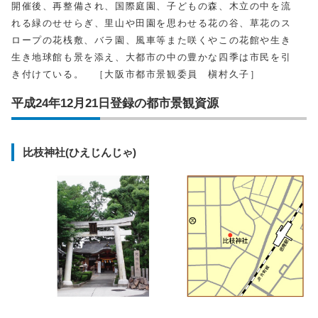
開催後、再整備され、国際庭園、子どもの森、木立の中を流
れる緑のせせらぎ、里山や田園を思わせる花の谷、草花のス
ロープの花桟敷、バラ園、風車等また咲くやこの花館や生き
生き地球館も景を添え、大都市の中の豊かな四季は市民を引
き付けている。 ［大阪市都市景観委員 槇村久子］
平成24年12月21日登録の都市景観資源
比枝神社(ひえじんじゃ)