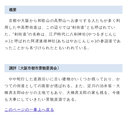
概要
京都や大阪から和歌山の高野山へお参りする人たちが多く利
用した中高野街道は、この辺りでは“剣街道”とも呼ばれてい
た。“剣街道”の名称は、江戸時代に八剣神社(やつるぎじんじ
ゃ)と呼ばれた阿遅速雄神社(あちはやおじんじゃ)の参詣道であ
ったことから名づけられたともいわれている。
講評〔大阪市都市景観委員会〕
やや蛇行した道路沿いに古い建物がいくつか残っており、か
つての街道としての面影が偲ばれる。また、淀川の治水翁・大
橋房太郎ゆかりの土地でもあり、大橋房太郎の家も残る。今後
も大事にしていきたい景観資源である。
このページの一番上へ戻る