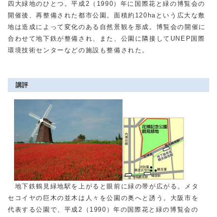
四大緑地のひとつ。平成2（1990）年に国際花と緑の博覧会の
開催後、再整備された都市公園。面積約120haという広大な敷
地は造成によって変化のある自然景観を形成。博覧会の開催に
合わせて地下鉄が整備され、また、公園に隣接してUNEP国際
環境技術センターなどの施設も整備された。
講評
地下鉄鶴見緑地駅を上がると眼前に緑の帯が広がる。メタ
セコイヤの巨木の並木は人々を公園の奥へと誘う。大阪市を
代表する公園で、平成2（1990）年の国際花と緑の博覧会の