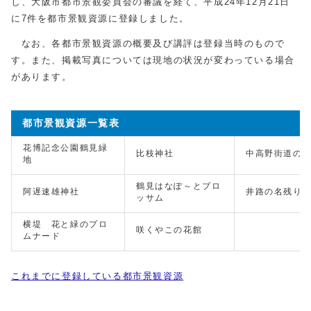
し、大阪市都市景観委員会の審議を経て、平成24年12月21日
に7件を都市景観資源に登録しました。
なお、各都市景観資源の概要及び講評は登録当時のもので
す。また、掲載写真については現地の状況が変わっている場合
があります。
都市景観資源一覧表
花博記念公園鶴見緑
比枝神社
中高野街道の
地
鶴見はなぽ～とブロ
阿遅速雄神社
井路の名残り
ッサム
横堤 花と緑のプロ
咲くやこの花館
ムナード
これまでに登録している都市景観資源