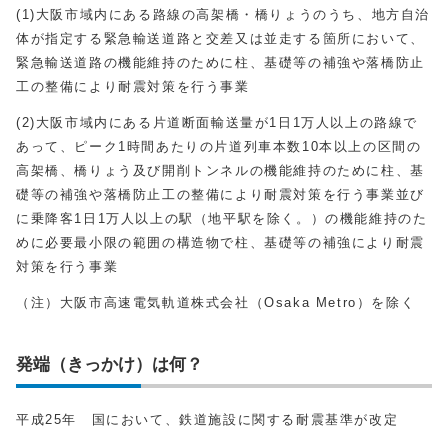
(1)大阪市域内にある路線の高架橋・橋りょうのうち、地方自治
体が指定する緊急輸送道路と交差又は並走する箇所において、
緊急輸送道路の機能維持のために柱、基礎等の補強や落橋防止
工の整備により耐震対策を行う事業
(2)大阪市域内にある片道断面輸送量が1日1万人以上の路線で
あって、ピーク1時間あたりの片道列車本数10本以上の区間の
高架橋、橋りょう及び開削トンネルの機能維持のために柱、基
礎等の補強や落橋防止工の整備により耐震対策を行う事業並び
に乗降客1日1万人以上の駅（地平駅を除く。）の機能維持のた
めに必要最小限の範囲の構造物で柱、基礎等の補強により耐震
対策を行う事業
（注）大阪市高速電気軌道株式会社（Osaka Metro）を除く
発端（きっかけ）は何？
平成25年 国において、鉄道施設に関する耐震基準が改定