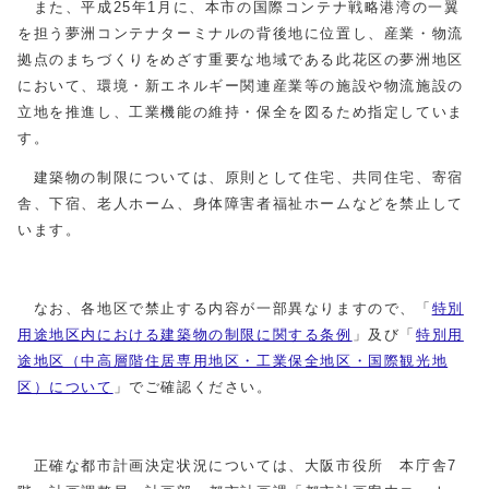
また、平成25年1月に、本市の国際コンテナ戦略港湾の一翼
を担う夢洲コンテナターミナルの背後地に位置し、産業・物流
拠点のまちづくりをめざす重要な地域である此花区の夢洲地区
において、環境・新エネルギー関連産業等の施設や物流施設の
立地を推進し、工業機能の維持・保全を図るため指定していま
す。
建築物の制限については、原則として住宅、共同住宅、寄宿
舎、下宿、老人ホーム、身体障害者福祉ホームなどを禁止して
います。
なお、各地区で禁止する内容が一部異なりますので、「
特別
用途地区内における建築物の制限に関する条例
」及び「
特別用
途地区（中高層階住居専用地区・工業保全地区・国際観光地
区）について
」でご確認ください。
正確な都市計画決定状況については、大阪市役所 本庁舎7