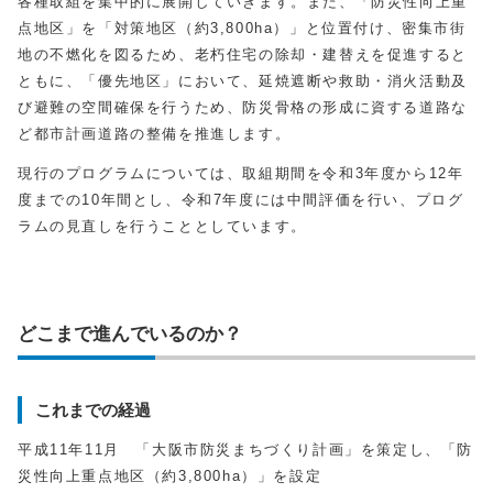
各種取組を集中的に展開していきます。また、「防災性向上重
点地区」を「対策地区（約3,800ha）」と位置付け、密集市街
地の不燃化を図るため、老朽住宅の除却・建替えを促進すると
ともに、「優先地区」において、延焼遮断や救助・消火活動及
び避難の空間確保を行うため、防災骨格の形成に資する道路な
ど都市計画道路の整備を推進します。
現行のプログラムについては、取組期間を令和3年度から12年
度までの10年間とし、令和7年度には中間評価を行い、プログ
ラムの見直しを行うこととしています。
どこまで進んでいるのか？
これまでの経過
平成11年11月 「大阪市防災まちづくり計画」を策定し、「防
災性向上重点地区（約3,800ha）」を設定