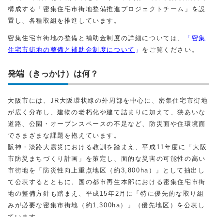
構成する「密集住宅市街地整備推進プロジェクトチーム」を設
置し、各種取組を推進しています。
密集住宅市街地の整備と補助金制度の詳細については、
「
密集
住宅市街地の整備と補助金制度について
」
をご覧ください。
発端（きっかけ）は何？
大阪市には、JR大阪環状線の外周部を中心に、密集住宅市街地
が広く分布し、建物の老朽化や建て詰まりに加えて、狭あいな
道路、公園・オープンスペースの不足など、防災面や住環境面
でさまざまな課題を抱えています。
阪神・淡路大震災における教訓を踏まえ、平成11年度に「大阪
市防災まちづくり計画」を策定し、面的な災害の可能性の高い
市街地を「防災性向上重点地区（約3,800ha）」として抽出し
て公表するとともに、国の都市再生本部における密集住宅市街
地の整備方針も踏まえ、平成15年2月に「特に優先的な取り組
みが必要な密集市街地（約1,300ha）」（優先地区）を公表し
ています。