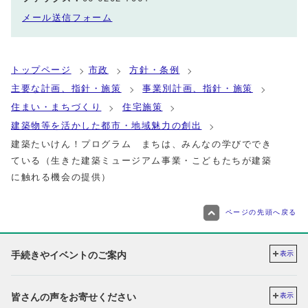
メール送信フォーム
トップページ
市政
方針・条例
主要な計画、指針・施策
事業別計画、指針・施策
住まい・まちづくり
住宅施策
建築物等を活かした都市・地域魅力の創出
建築たいけん！プログラム まちは、みんなの学びででき
ている（生きた建築ミュージアム事業・こどもたちが建築
に触れる機会の提供）
ページの先頭へ戻る
手続きやイベントのご案内
表示
皆さんの声をお寄せください
表示