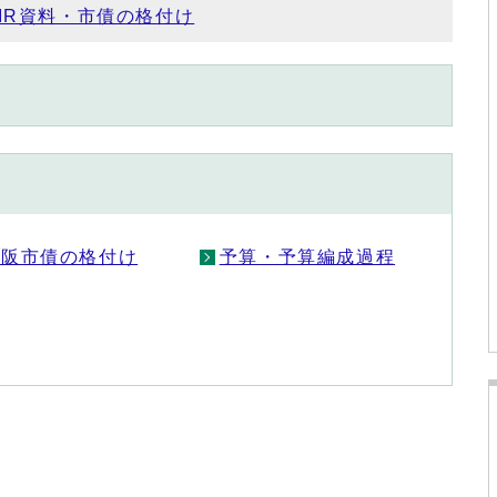
IR資料・市債の格付け
大阪市債の格付け
予算・予算編成過程