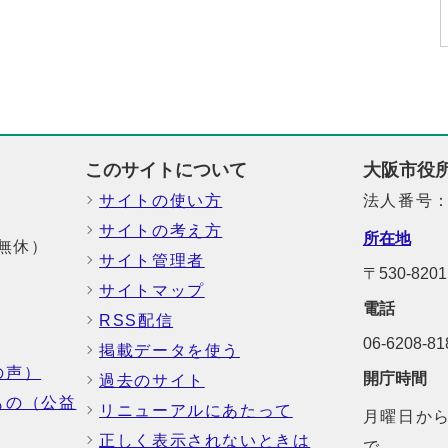
このサイトについて
大阪市役
サイトの使い方
法人番号：6
サイトの考え方
所在地
中無休）
サイト管理者
〒530-82
サイトマップ
電話
RSS配信
06-6208-
掲載データを使う
の声）
開庁時間
過去のサイト
もの（公益
リニューアルにあたって
月曜日から
正しく表示されないときは
で