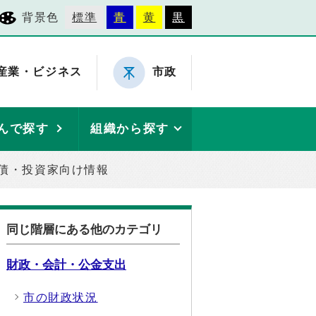
背景色
標準
青
黄
黒
産業・ビジネス
市政
んで探す
組織から探す
債・投資家向け情報
同じ階層にある他のカテゴリ
財政・会計・公金支出
市の財政状況