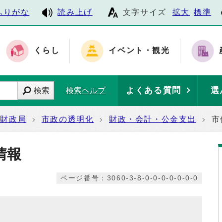
ふりがな
読み上げ
文字サイズ
拡大
標準
くらし
イベント・観光
よくある質問
選
検索
検索ヘルプ
財政局
市政の透明化
財政・会計・公金支出
市
情報
ページ番号：3060-3-8-0-0-0-0-0-0-0