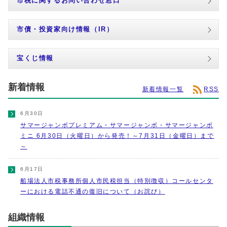
市税に関するお問い合わせ窓口
市債・投資家向け情報（IR）
宝くじ情報
新着情報
新着情報一覧
RSS
6月30日
サマージャンボプレミアム・サマージャンボ・サマージャンボ
ミニ 6月30日（火曜日）から発売！～7月31日（金曜日）まで
～
6月17日
船場法人市税事務所個人市民税担当（特別徴収）コールセンタ
ーにおける電話不通の復旧について（お詫び）
組織情報