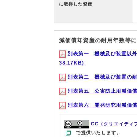
に取得した資産
減価償却資産の耐用年数等に
別表第一 機械及び装置以外
38.17KB)
別表第二 機械及び装置の耐用年
別表第五 公害防止用減価償却資
別表第六 開発研究用減価償却資
CC（クリエイティ
で提供いたします。