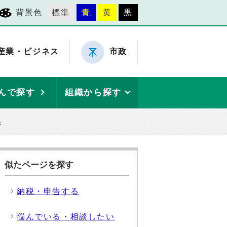
背景色
標準
青
黄
黒
産業・ビジネス
市政
んで探す
組織から探す
係
似たページを探す
納税・申告する
悩んでいる・相談したい