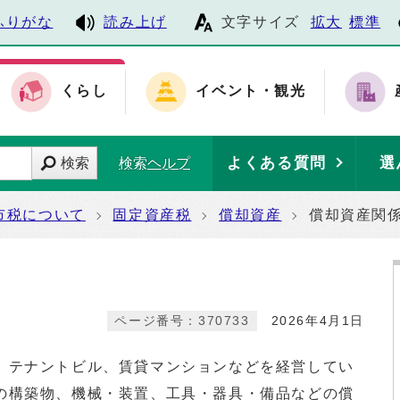
ふりがな
読み上げ
文字サイズ
拡大
標準
くらし
イベント・観光
よくある質問
選
検索
検索ヘルプ
市税について
固定資産税
償却資産
償却資産関
ページ番号：370733
2026年4月1日
、テナントビル、賃貸マンションなどを経営してい
の構築物、機械・装置、工具・器具・備品などの償