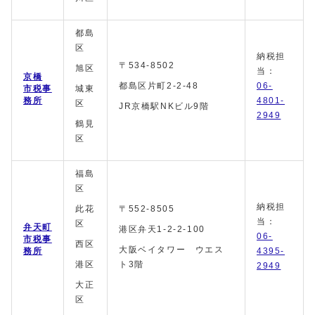
都島
区
納税担
〒534-8502
旭区
当：
京橋
都島区片町2-2-48
06-
市税事
城東
務所
4801-
区
JR京橋駅NKビル9階
2949
鶴見
区
福島
区
納税担
此花
〒552-8505
当：
区
弁天町
港区弁天1-2-2-100
06-
市税事
西区
大阪ベイタワー ウエス
務所
4395-
港区
ト3階
2949
大正
区