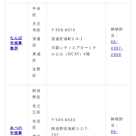
中央
区
天王
納税担
寺区
〒556-8670
当：
なんば
浪速
浪速区湊町1-4-1
06-
市税事
区
大阪シティエアターミナ
務所
4397-
東成
ルビル（OCAT）4階
2949
区
生野
区
阿倍
野区
住之
江区
納税担
〒545-8533
住吉
当：
区
あべの
阿倍野区旭町1-2-7-
06-
市税事
702