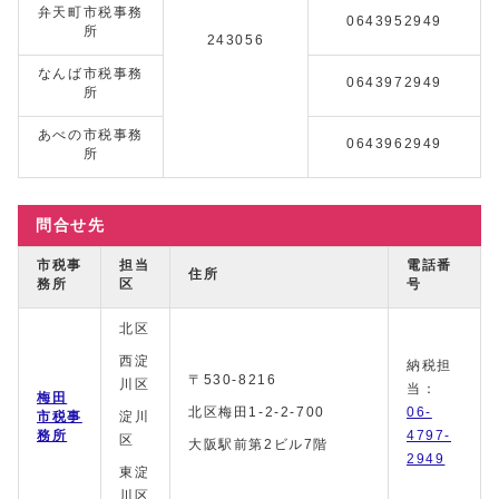
弁天町市税事務
0643952949
所
243056
なんば市税事務
0643972949
所
あべの市税事務
0643962949
所
問合せ先
市税事
担当
電話番
住所
務所
区
号
北区
西淀
納税担
〒530‐8216
川区
当：
梅田
北区梅田1-2-2-700
06-
市税事
淀川
務所
4797-
区
大阪駅前第2ビル7階
2949
東淀
川区